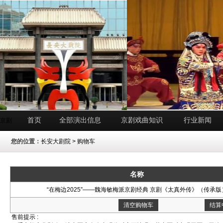
首页
全部演出信息
京剧戏曲知识
行业新闻
京剧
您的位置：
长安大剧院
> 购物车
名称
“在梅边2025”——魏海敏梅派京剧经典 京剧《太真外传》（传承版
清空购物车
结算
售前提示 :