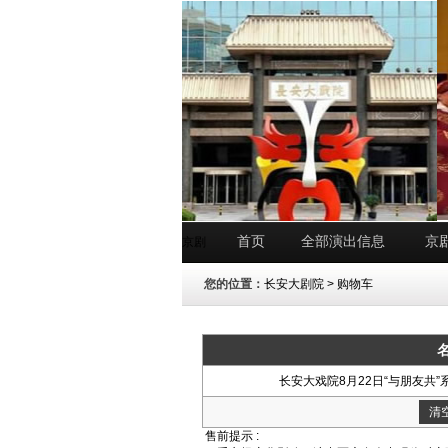
首页
全部演出信息
京
京剧
您的位置：
长安大剧院
> 购物车
长安大戏院8月22日“与朋友共
清
售前提示 :