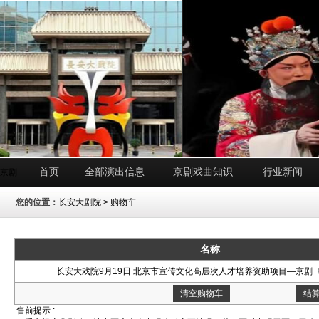
首页
全部演出信息
京剧戏曲知识
行业新闻
京剧
您的位置：
长安大剧院
> 购物车
名称
长安大戏院9月19日 北京市宣传文化高层次人才培养资助项目—京剧
清空购物车
结
售前提示 :