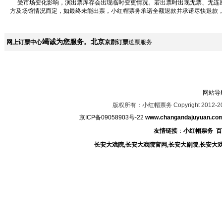
受市场变化影响，演出票库存会出现临时变更情况。若出票时出现无票、无连座
方及场馆情况而定，如最终未能出票，小红帽票务承诺全额退款并承诺尽快退款
竭诚为您服务。北京
网上订票中心
京剧订票
送票服务
网站导
版权所有：小红帽票务 Copyright 2012-2
京ICP备09058903号-22
www.changandajuyuan.co
友情链接
：
小红帽票务
百
长安大戏院,长安大戏院官网,长安大剧院,长安大