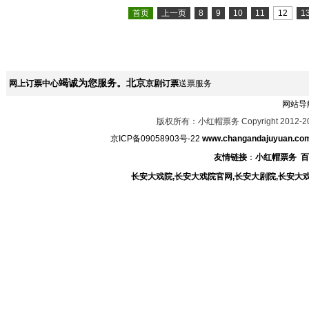
首页
上一页
8
9
10
11
12
1
竭诚为您服务。北京
网上订票中心
京剧订票
送票服务
网站导
版权所有：小红帽票务 Copyright 2012-2
京ICP备09058903号-22
www.changandajuyuan.co
友情链接
：
小红帽票务
百
长安大戏院,长安大戏院官网,长安大剧院,长安大