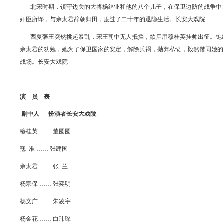
北宋时期，镇守边关的大将杨继业和他的八个儿子，在保卫边防的战争中立
奸臣所谗，与佘太君辞朝归田，度过了二十年的退隐生活。长安大戏院
西夏藩王突然挑起暴乱，宋王朝中无人抵挡，欲启用穆桂英挂帅出征。饱经
佘太君的劝勉，她为了保卫国家的安定，解除兵祸，抛弃私愤，毅然偕同她的
战场。长安大戏院
演 员 表
剧中人 扮演者长安大戏院
穆桂英 …… 董圆圆
寇 准 …… 张建国
佘太君 …… 张 兰
杨宗保 …… 张奕明
杨文广 …… 朱凌宇
杨金花 …… 白玮琛