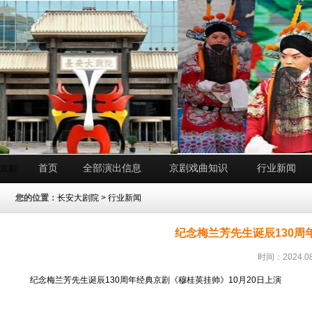
首页
全部演出信息
京剧戏曲知识
行业新闻
京剧
您的位置：
长安大剧院
>
行业新闻
纪念梅兰芳先生诞辰130周
时间：2024.08
纪念梅兰芳先生诞辰130周年经典京剧《穆桂英挂帅》10月20日上演