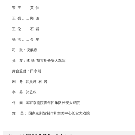
宋 王 …… 黄 佳
王 强 …… 顾 谦
王 伦 …… 石 岩
杨 洪 …… 金 星
司 鼓：倪麒森
操 琴：李 杨 胡古玥长安大戏院
舞台监督：田永刚
剧 务 韩昊君 石 岩
字 幕 郭艺珠
伴 奏 国家京剧院青年团乐队长安大戏院
舞 美： 国家京剧院制作和舞美中心长安大戏院