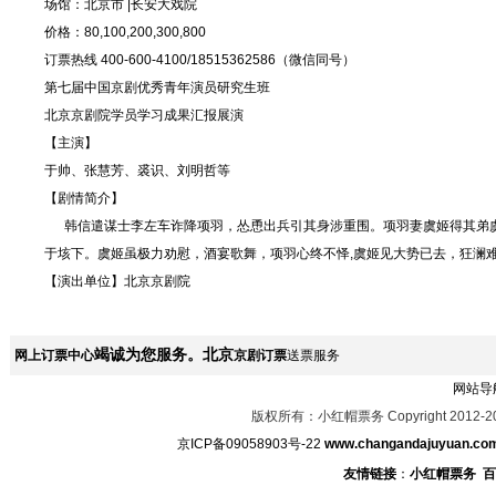
场馆：北京市 |长安大戏院
价格：80,100,200,300,800
订票热线 400-600-4100/18515362586（微信同号）
第七届中国京剧优秀青年演员研究生班
北京京剧院学员学习成果汇报展演
【主演】
于帅、张慧芳、裘识、刘明哲等
【剧情简介】
韩信遣谋士李左车诈降项羽，怂恿出兵引其身涉重围。项羽妻虞姬得其弟虞
于垓下。虞姬虽极力劝慰，酒宴歌舞，项羽心终不怿,虞姬见大势已去，狂澜
【演出单位】北京京剧院
竭诚为您服务。北京
网上订票中心
京剧订票
送票服务
网站导
版权所有：小红帽票务 Copyright 2012-2
京ICP备09058903号-22
www.changandajuyuan.co
友情链接
：
小红帽票务
百