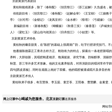
京剧黄派代表剧目
黄桂秋能戏甚多，除了《春秋配》《别宫祭江》《苏三起解》久负盛名，被誉
传统剧目有：《别宫祭江》《春秋配》《起解会审》《王宝钏》《三娘教子
亭》《汾河湾》《金锁记》《龙凤呈祥》《金水桥》《祭塔》《弓砚缘》《法
新编剧目有：《新春秋配》《蝴蝶媒》《秋香三笑》《秦香莲》《庐城侠侣
人》《梁红玉》《梁山伯与祝英台》《归舟投江》《小姑贤》等。
京剧黄派艺术特色
黄桂秋的嗓音甜美，在“陈腔”的基础上强调湖广韵，吐字行腔讲究技巧。不
他遵循陈德霖正工青衣古朴方正、刚劲有力的特点，探索出一条老腔新唱的
养料，大胆创新，其唱腔刚柔相济、饱满挺拔、讲究节奏、韵味醇厚、清丽舒
秋莲、苏三等许多艺术形象。他的文化素养较高，对所演剧目的唱词常作字斟
四句[西皮原板]，同时在扇面上画好了双蝶。他的唱腔被灌成唱片及录音的有《
京剧黄派艺术传人
黄桂秋弟子很多，有言慧珠、李玉茹、童芷苓、王熙春、曹慧麟、金素雯、
竭诚为您服务。北京
网上订票中心
京剧订票
送票服务
网站导