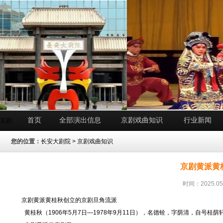
首页
全部演出信息
京剧戏曲知识
行业新闻
京剧
您的位置：
长安大剧院
>
京剧戏曲知识
京剧黄派黄
时间：2025.05
京剧黄派黄桂秋创立的京剧旦角流派
黄桂秋（1906年5月7日—1978年9月11日），名德铨，字荫清，自号