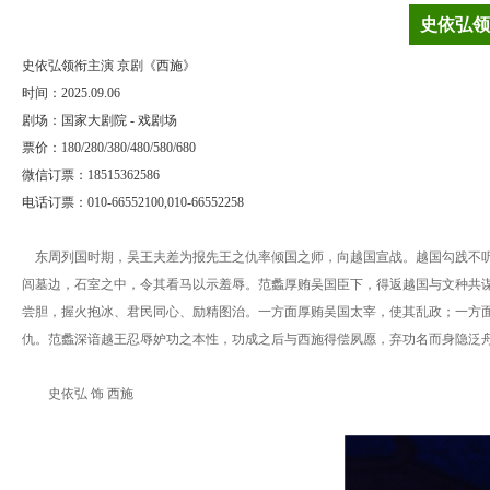
史依弘领
史依弘领衔主演 京剧《西施》
时间：2025.09.06
剧场：国家大剧院 - 戏剧场
票价：180/280/380/480/580/680
微信订票：18515362586
电话订票：010-66552100,010-66552258
东周列国时期，吴王夫差为报先王之仇率倾国之师，向越国宣战。越国勾践不听
闾墓边，石室之中，令其看马以示羞辱。范蠡厚贿吴国臣下，得返越国与文种共
尝胆，握火抱冰、君民同心、励精图治。一方面厚贿吴国太宰，使其乱政；一方
仇。范蠡深谙越王忍辱妒功之本性，功成之后与西施得偿夙愿，弃功名而身隐泛
史依弘 饰 西施