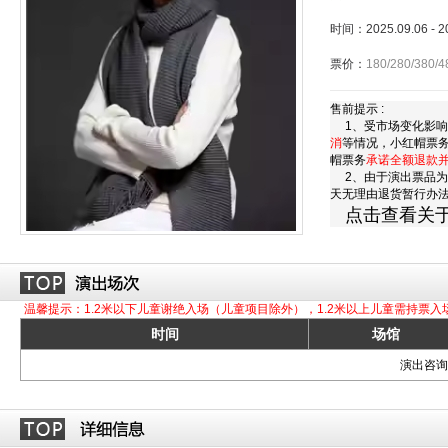
时间：2025.09.06 - 
票价：
180/280/380/4
售前提示 :
1、受市场变化影响
消
等情况，小红帽票
帽票务
承诺全额退款
2、由于演出票品为
天无理由退货暂行办
点击查看关
温馨提示：1.2米以下儿童谢绝入场（儿童项目除外），1.2米以上儿童需持票入
时间
场馆
演出咨询订