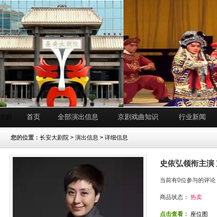
首页
全部演出信息
京剧戏曲知识
行业新闻
京剧
您的位置：
长安大剧院
>
演出信息
> 详细信息
史依弘领衔主演
当前有0位参与的评论
商品状态：
热卖
点击查看：
座位图